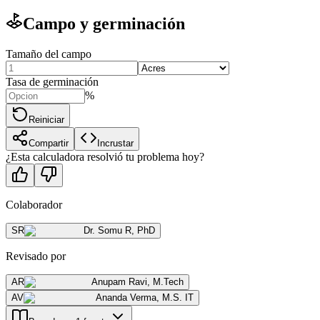
Campo y germinación
Tamaño del campo
Tasa de germinación
%
Reiniciar
Compartir
Incrustar
¿Esta calculadora resolvió tu problema hoy?
Colaborador
SR
Dr. Somu R
,
PhD
Revisado por
AR
Anupam Ravi
,
M.Tech
AV
Ananda Verma
,
M.S. IT