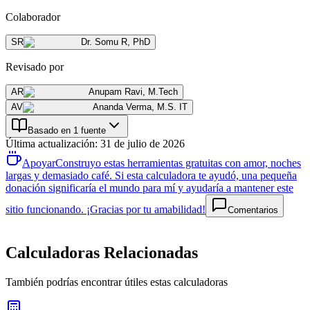
Colaborador
SR
Dr. Somu R
,
PhD
Revisado por
AR
Anupam Ravi
,
M.Tech
AV
Ananda Verma
,
M.S. IT
Basado en 1 fuente
Última actualización
:
31 de julio de 2026
Apoyar
Construyo estas herramientas gratuitas con amor, noches
largas y demasiado café. Si esta calculadora te ayudó, una pequeña
donación significaría el mundo para mí y ayudaría a mantener este
sitio funcionando. ¡Gracias por tu amabilidad!
Comentarios
Calculadoras Relacionadas
También podrías encontrar útiles estas calculadoras