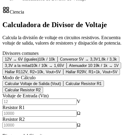
Ciencia
Calculadora de Divisor de Voltaje
Calcula la división de voltaje en circuitos resistivos. Encuentra
voltaje de salida, valores de resistores y disipación de potencia.
Divisores comunes
12V → 6V (iguales)
10k / 10k
Conversor 5V → 3,3V
1,8k / 3,3k
3,3V a la mitad
10k / 10k → 1,65V
Atenuador 10:1
9k / 1k → 1V
Hallar R1
12V, R2=10k, Vout=5V
Hallar R2
9V, R1=1k, Vout=5V
Modo de Cálculo
Calcular Voltaje de Salida (Vout)
Calcular Resistor R1
Calcular Resistor R2
Voltaje de Entrada (Vin)
V
Resistor R1
Ω
Resistor R2
Ω