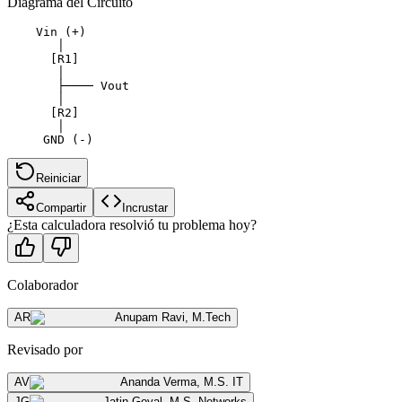
Diagrama del Circuito
    Vin (+)

       │

      [R1]

       │

       ├──── Vout

       │

      [R2]

       │

Reiniciar
Compartir
Incrustar
¿Esta calculadora resolvió tu problema hoy?
Colaborador
AR
Anupam Ravi
,
M.Tech
Revisado por
AV
Ananda Verma
,
M.S. IT
JG
Jatin Goyal
,
M.S. Networks