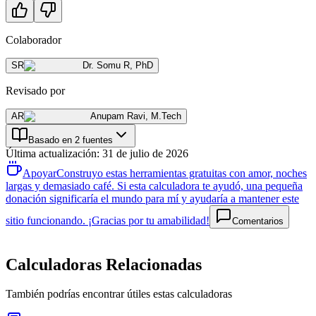
Colaborador
SR
Dr. Somu R
,
PhD
Revisado por
AR
Anupam Ravi
,
M.Tech
Basado en 2 fuentes
Última actualización
:
31 de julio de 2026
Apoyar
Construyo estas herramientas gratuitas con amor, noches
largas y demasiado café. Si esta calculadora te ayudó, una pequeña
donación significaría el mundo para mí y ayudaría a mantener este
sitio funcionando. ¡Gracias por tu amabilidad!
Comentarios
Calculadoras Relacionadas
También podrías encontrar útiles estas calculadoras