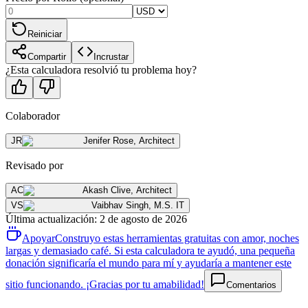
Reiniciar
Compartir
Incrustar
¿Esta calculadora resolvió tu problema hoy?
Colaborador
JR
Jenifer Rose
,
Architect
Revisado por
AC
Akash Clive
,
Architect
VS
Vaibhav Singh
,
M.S. IT
Última actualización
:
2 de agosto de 2026
Apoyar
Construyo estas herramientas gratuitas con amor, noches
largas y demasiado café. Si esta calculadora te ayudó, una pequeña
donación significaría el mundo para mí y ayudaría a mantener este
sitio funcionando. ¡Gracias por tu amabilidad!
Comentarios