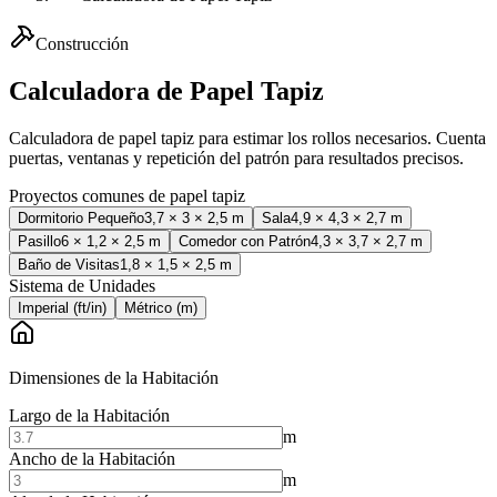
Construcción
Calculadora de Papel Tapiz
Calculadora de papel tapiz para estimar los rollos necesarios. Cuenta
puertas, ventanas y repetición del patrón para resultados precisos.
Proyectos comunes de papel tapiz
Dormitorio Pequeño
3,7
×
3
×
2,5
m
Sala
4,9
×
4,3
×
2,7
m
Pasillo
6
×
1,2
×
2,5
m
Comedor con Patrón
4,3
×
3,7
×
2,7
m
Baño de Visitas
1,8
×
1,5
×
2,5
m
Sistema de Unidades
Imperial (ft/in)
Métrico (m)
Dimensiones de la Habitación
Largo de la Habitación
m
Ancho de la Habitación
m