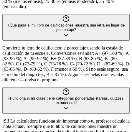
20 % (menos énfasis), 25-30 % (énfasis moderado), 35-40 %
(énfasis alto).
¿Qué pasa si mi libro de calificaciones muestra una letra en lugar de
porcentaje?
Convierte tu letra de calificación a porcentaje usando la escala de
calificación de tu escuela. Conversiones estándar: A+ (97-100 %), A
(93-96 %), A- (90-92 %), B+ (87-89 %), B (83-86 %), B- (80-
82 %), C+ (77-79 %), C (73-76 %), C- (70-72 %), D+ (67-69 %), D
(63-66 %), D- (60-62 %), F (menor a 60 %). Si no estás seguro, usa
el medio del rango (ej., B = 85 %). Algunas escuelas usan escalas
diferentes—revisa tu programa.
¿Funciona si mi clase tiene categorías ponderadas (tareas, quizzes,
exámenes)?
¡Sí! La calculadora funciona sin importar cómo tu profesor calcule la
'nota actual'. Siempre que tu libro de calificaciones muestre un
promedio ponderado preciso de todo el trabajo no final, y conozcas