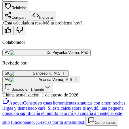
Reiniciar
Compartir
Incrustar
¿Esta calculadora resolvió tu problema hoy?
Colaborador
PV
Dr. Priyanka Verma
,
PhD
Revisado por
SK
Sandeep K
,
M.S. IT
AV
Ananda Verma
,
M.S. IT
Basado en 1 fuente
Última actualización
:
1 de agosto de 2026
Apoyar
Construyo estas herramientas gratuitas con amor, noches
largas y demasiado café. Si esta calculadora te ayudó, una pequeña
donación significaría el mundo para mí y ayudaría a mantener este
sitio funcionando. ¡Gracias por tu amabilidad!
Comentarios