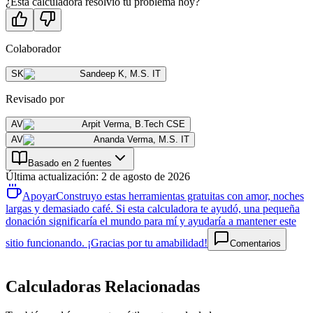
¿Esta calculadora resolvió tu problema hoy?
Colaborador
SK
Sandeep K
,
M.S. IT
Revisado por
AV
Arpit Verma
,
B.Tech CSE
AV
Ananda Verma
,
M.S. IT
Basado en 2 fuentes
Última actualización
:
2 de agosto de 2026
Apoyar
Construyo estas herramientas gratuitas con amor, noches
largas y demasiado café. Si esta calculadora te ayudó, una pequeña
donación significaría el mundo para mí y ayudaría a mantener este
sitio funcionando. ¡Gracias por tu amabilidad!
Comentarios
Calculadoras Relacionadas