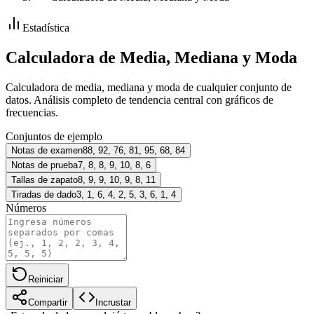
Estadística
Calculadora de Media, Mediana y Moda
Calculadora de media, mediana y moda de cualquier conjunto de
datos. Análisis completo de tendencia central con gráficos de
frecuencias.
Conjuntos de ejemplo
Notas de examen
88, 92, 76, 81, 95, 68, 84
Notas de prueba
7, 8, 8, 9, 10, 8, 6
Tallas de zapato
8, 9, 9, 10, 9, 8, 11
Tiradas de dado
3, 1, 6, 4, 2, 5, 3, 6, 1, 4
Números
Reiniciar
Compartir
Incrustar