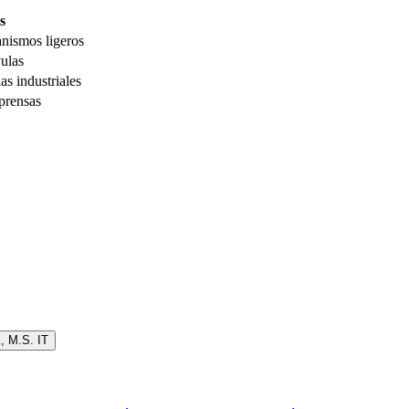
s
anismos ligeros
vulas
as industriales
prensas
K
,
M.S. IT