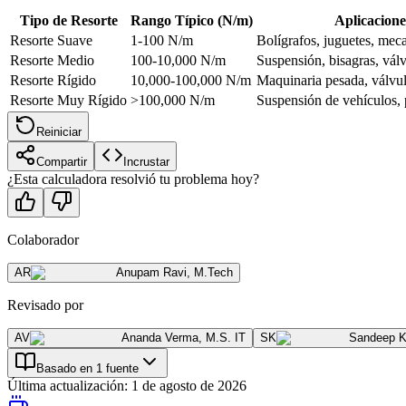
Tipo de Resorte
Rango Típico (N/m)
Aplicacione
Resorte Suave
1-100 N/m
Bolígrafos, juguetes, mec
Resorte Medio
100-10,000 N/m
Suspensión, bisagras, vál
Resorte Rígido
10,000-100,000 N/m
Maquinaria pesada, válvul
Resorte Muy Rígido
>100,000 N/m
Suspensión de vehículos, 
Reiniciar
Compartir
Incrustar
¿Esta calculadora resolvió tu problema hoy?
Colaborador
AR
Anupam Ravi
,
M.Tech
Revisado por
AV
Ananda Verma
,
M.S. IT
SK
Sandeep 
Basado en 1 fuente
Última actualización
:
1 de agosto de 2026