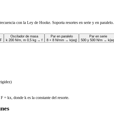
 frecuencia con la Ley de Hooke. Soporta resortes en serie y en paralelo.
Oscilador de masa
Par en paralelo
Par en serie
 F
k 200 N/m, m 0,5 kg → f
8 + 8 N/mm → k(eq)
500 y 500 N/m → k(eq
rigidez)
F = kx, donde k es la constante del resorte.
unes