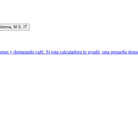
 Verma
,
M.S. IT
rgas y demasiado café. Si esta calculadora te ayudó, una pequeña donac