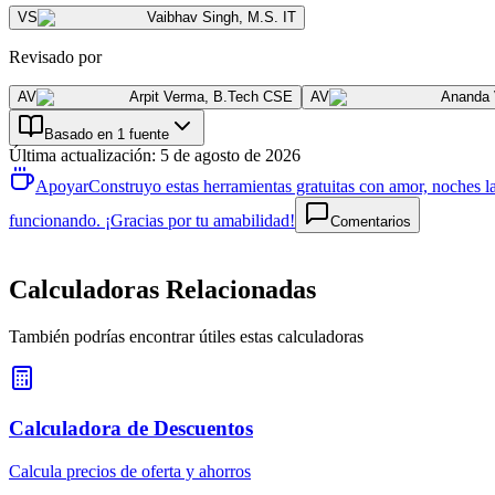
VS
Vaibhav Singh
,
M.S. IT
Revisado por
AV
Arpit Verma
,
B.Tech CSE
AV
Ananda
Basado en 1 fuente
Última actualización
:
5 de agosto de 2026
Apoyar
Construyo estas herramientas gratuitas con amor, noches la
funcionando. ¡Gracias por tu amabilidad!
Comentarios
Calculadoras Relacionadas
También podrías encontrar útiles estas calculadoras
Calculadora de Descuentos
Calcula precios de oferta y ahorros