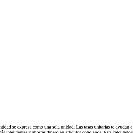
idad se expresa como una sola unidad. Las tasas unitarias te ayudan a c
ás inteligentes y ahorrar dinero en artículos cotidianos. Esta calculado