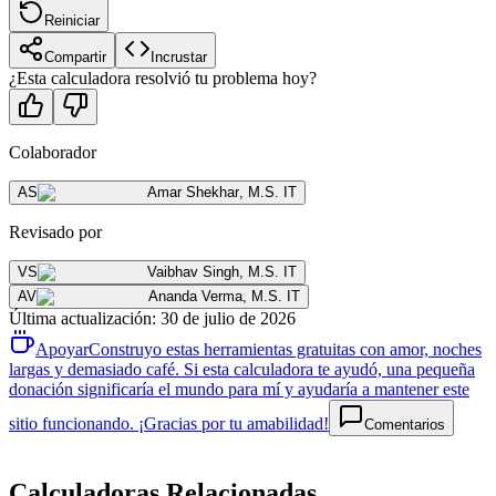
Reiniciar
Compartir
Incrustar
¿Esta calculadora resolvió tu problema hoy?
Colaborador
AS
Amar Shekhar
,
M.S. IT
Revisado por
VS
Vaibhav Singh
,
M.S. IT
AV
Ananda Verma
,
M.S. IT
Última actualización
:
30 de julio de 2026
Apoyar
Construyo estas herramientas gratuitas con amor, noches
largas y demasiado café. Si esta calculadora te ayudó, una pequeña
donación significaría el mundo para mí y ayudaría a mantener este
sitio funcionando. ¡Gracias por tu amabilidad!
Comentarios
Calculadoras Relacionadas