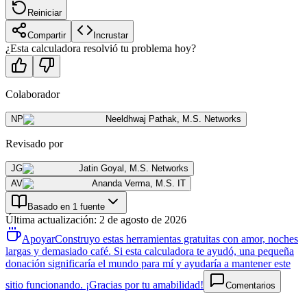
Reiniciar
Compartir
Incrustar
¿Esta calculadora resolvió tu problema hoy?
Colaborador
NP
Neeldhwaj Pathak
,
M.S. Networks
Revisado por
JG
Jatin Goyal
,
M.S. Networks
AV
Ananda Verma
,
M.S. IT
Basado en 1 fuente
Última actualización
:
2 de agosto de 2026
Apoyar
Construyo estas herramientas gratuitas con amor, noches
largas y demasiado café. Si esta calculadora te ayudó, una pequeña
donación significaría el mundo para mí y ayudaría a mantener este
sitio funcionando. ¡Gracias por tu amabilidad!
Comentarios