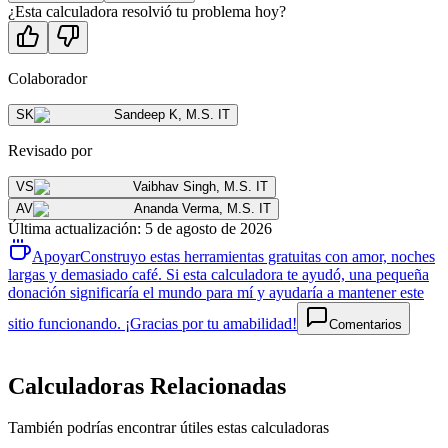
¿Esta calculadora resolvió tu problema hoy?
Colaborador
SK
Sandeep K
,
M.S. IT
Revisado por
VS
Vaibhav Singh
,
M.S. IT
AV
Ananda Verma
,
M.S. IT
Última actualización
:
5 de agosto de 2026
Apoyar
Construyo estas herramientas gratuitas con amor, noches
largas y demasiado café. Si esta calculadora te ayudó, una pequeña
donación significaría el mundo para mí y ayudaría a mantener este
sitio funcionando. ¡Gracias por tu amabilidad!
Comentarios
Calculadoras Relacionadas
También podrías encontrar útiles estas calculadoras