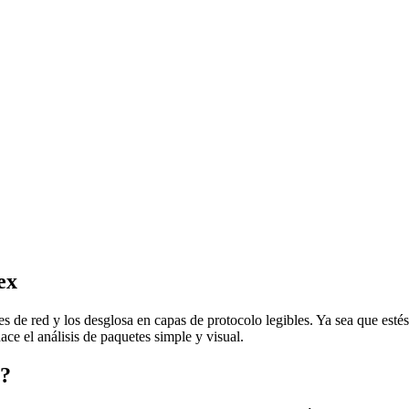
ex
es de red y los desglosa en capas de protocolo legibles. Ya sea que est
ce el análisis de paquetes simple y visual.
x?