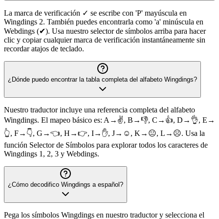
La marca de verificación ✓ se escribe con 'P' mayúscula en
Wingdings 2. También puedes encontrarla como 'a' minúscula en
Webdings (✔). Usa nuestro selector de símbolos arriba para hacer
clic y copiar cualquier marca de verificación instantáneamente sin
recordar atajos de teclado.
¿Dónde puedo encontrar la tabla completa del alfabeto Wingdings?
Nuestro traductor incluye una referencia completa del alfabeto
Wingdings. El mapeo básico es: A→✌, B→👎, C→👍, D→👌, E→
👆, F→👇, G→👈, H→👉, I→✋, J→☺, K→😐, L→☹. Usa la
función Selector de Símbolos para explorar todos los caracteres de
Wingdings 1, 2, 3 y Webdings.
¿Cómo decodifico Wingdings a español?
Pega los símbolos Wingdings en nuestro traductor y selecciona el