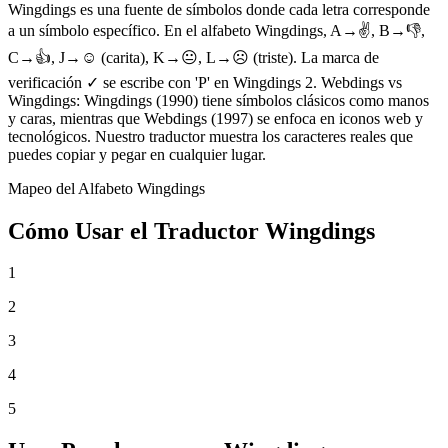
Wingdings es una fuente de símbolos donde cada letra corresponde
a un símbolo específico. En el alfabeto Wingdings, A→✌, B→👎,
C→👍, J→☺ (carita), K→😐, L→☹ (triste). La marca de
verificación ✓ se escribe con 'P' en Wingdings 2. Webdings vs
Wingdings: Wingdings (1990) tiene símbolos clásicos como manos
y caras, mientras que Webdings (1997) se enfoca en iconos web y
tecnológicos. Nuestro traductor muestra los caracteres reales que
puedes copiar y pegar en cualquier lugar.
Mapeo del Alfabeto Wingdings
Cómo Usar el Traductor Wingdings
1
2
3
4
5