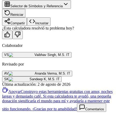
Selector de Símbolos y Referencia
Reiniciar
Compartir
Incrustar
¿Esta calculadora resolvió tu problema hoy?
Colaborador
VS
Vaibhav Singh
,
M.S. IT
Revisado por
AV
Ananda Verma
,
M.S. IT
SK
Sandeep K
,
M.S. IT
Última actualización
:
2 de agosto de 2026
Apoyar
Construyo estas herramientas gratuitas con amor, noches
largas y demasiado café. Si esta calculadora te ayudó, una pequeña
donación significaría el mundo para mí y ayudaría a mantener este
sitio funcionando. ¡Gracias por tu amabilidad!
Comentarios