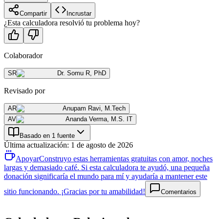
Compartir
Incrustar
¿Esta calculadora resolvió tu problema hoy?
Colaborador
SR
Dr. Somu R
,
PhD
Revisado por
AR
Anupam Ravi
,
M.Tech
AV
Ananda Verma
,
M.S. IT
Basado en 1 fuente
Última actualización
:
1 de agosto de 2026
Apoyar
Construyo estas herramientas gratuitas con amor, noches
largas y demasiado café. Si esta calculadora te ayudó, una pequeña
donación significaría el mundo para mí y ayudaría a mantener este
sitio funcionando. ¡Gracias por tu amabilidad!
Comentarios