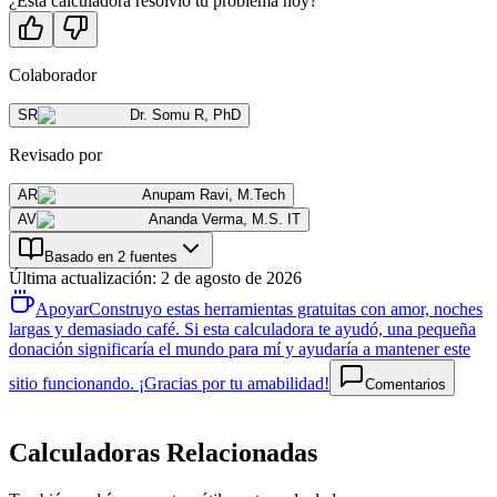
¿Esta calculadora resolvió tu problema hoy?
Colaborador
SR
Dr. Somu R
,
PhD
Revisado por
AR
Anupam Ravi
,
M.Tech
AV
Ananda Verma
,
M.S. IT
Basado en 2 fuentes
Última actualización
:
2 de agosto de 2026
Apoyar
Construyo estas herramientas gratuitas con amor, noches
largas y demasiado café. Si esta calculadora te ayudó, una pequeña
donación significaría el mundo para mí y ayudaría a mantener este
sitio funcionando. ¡Gracias por tu amabilidad!
Comentarios
Calculadoras Relacionadas