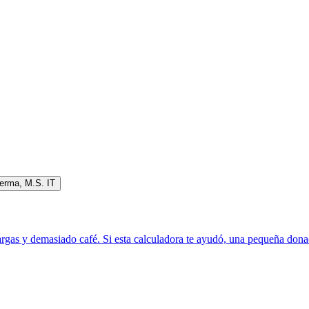
erma
,
M.S. IT
rgas y demasiado café. Si esta calculadora te ayudó, una pequeña donac