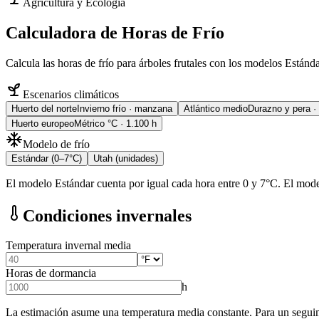
Agricultura y Ecología
Calculadora de Horas de Frío
Calcula las horas de frío para árboles frutales con los modelos Estánd
Escenarios climáticos
Huerto del norte
Invierno frío · manzana
Atlántico medio
Durazno y pera ·
Huerto europeo
Métrico °C · 1.100 h
Modelo de frío
Estándar (0–7°C)
Utah (unidades)
El modelo Estándar cuenta por igual cada hora entre 0 y 7°C. El model
Condiciones invernales
Temperatura invernal media
Horas de dormancia
h
La estimación asume una temperatura media constante. Para un seguimi