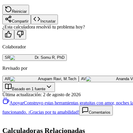
Reiniciar
Compartir
Incrustar
¿Esta calculadora resolvió tu problema hoy?
Colaborador
SR
Dr. Somu R
,
PhD
Revisado por
AR
Anupam Ravi
,
M.Tech
AV
Ananda V
Basado en 1 fuente
Última actualización
:
2 de agosto de 2026
Apoyar
Construyo estas herramientas gratuitas con amor, noches la
funcionando. ¡Gracias por tu amabilidad!
Comentarios
Calculadoras Relacionadas