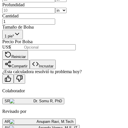
Profundidad
Cantidad
Tamaño de Bolsa
1 pie³
Precio Por Bolsa
US$
Reiniciar
Compartir
Incrustar
¿Esta calculadora resolvió tu problema hoy?
Colaborador
SR
Dr. Somu R
,
PhD
Revisado por
AR
Anupam Ravi
,
M.Tech
AV
Ananda Verma
,
M.S. IT