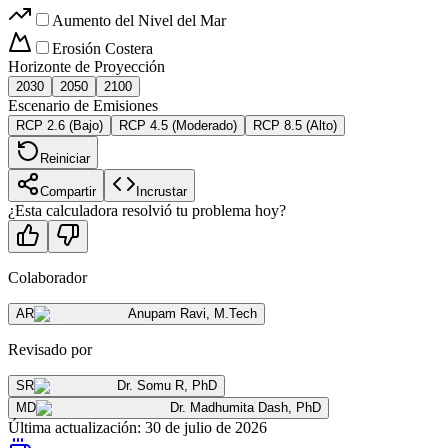
Aumento del Nivel del Mar
Erosión Costera
Horizonte de Proyección
2030
2050
2100
Escenario de Emisiones
RCP 2.6 (Bajo)
RCP 4.5 (Moderado)
RCP 8.5 (Alto)
Reiniciar
Compartir
Incrustar
¿Esta calculadora resolvió tu problema hoy?
Colaborador
AR
Anupam Ravi
,
M.Tech
Revisado por
SR
Dr. Somu R
,
PhD
MD
Dr. Madhumita Dash
,
PhD
Última actualización
:
30 de julio de 2026