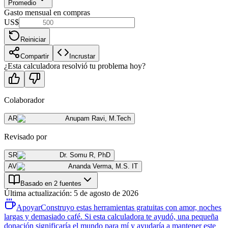
Promedio
Gasto mensual en compras
US$
Reiniciar
Compartir
Incrustar
¿Esta calculadora resolvió tu problema hoy?
Colaborador
AR
Anupam Ravi
,
M.Tech
Revisado por
SR
Dr. Somu R
,
PhD
AV
Ananda Verma
,
M.S. IT
Basado en 2 fuentes
Última actualización
:
5 de agosto de 2026
Apoyar
Construyo estas herramientas gratuitas con amor, noches
largas y demasiado café. Si esta calculadora te ayudó, una pequeña
donación significaría el mundo para mí y ayudaría a mantener este