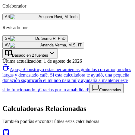
Colaborador
AR
Anupam Ravi
,
M.Tech
Revisado por
SR
Dr. Somu R
,
PhD
AV
Ananda Verma
,
M.S. IT
Basado en 2 fuentes
Última actualización
:
1 de agosto de 2026
Apoyar
Construyo estas herramientas gratuitas con amor, noches
largas y demasiado café. Si esta calculadora te ayudó, una pequeña
donación significaría el mundo para mí y ayudaría a mantener este
sitio funcionando. ¡Gracias por tu amabilidad!
Comentarios
Calculadoras Relacionadas
También podrías encontrar útiles estas calculadoras