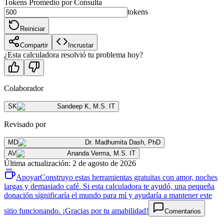
Tokens Promedio por Consulta
tokens
Reiniciar
Compartir
Incrustar
¿Esta calculadora resolvió tu problema hoy?
Colaborador
SK
Sandeep K
,
M.S. IT
Revisado por
MD
Dr. Madhumita Dash
,
PhD
AV
Ananda Verma
,
M.S. IT
Última actualización
:
2 de agosto de 2026
Apoyar
Construyo estas herramientas gratuitas con amor, noches
largas y demasiado café. Si esta calculadora te ayudó, una pequeña
donación significaría el mundo para mí y ayudaría a mantener este
sitio funcionando. ¡Gracias por tu amabilidad!
Comentarios