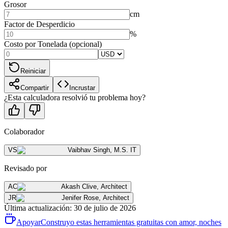
Grosor
cm
Factor de Desperdicio
%
Costo por Tonelada (opcional)
Reiniciar
Compartir
Incrustar
¿Esta calculadora resolvió tu problema hoy?
Colaborador
VS
Vaibhav Singh
,
M.S. IT
Revisado por
AC
Akash Clive
,
Architect
JR
Jenifer Rose
,
Architect
Última actualización
:
30 de julio de 2026
Apoyar
Construyo estas herramientas gratuitas con amor, noches