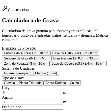
Construcción
Calculadora de Grava
Calculadora de grava gratuita para estimar yardas cúbicas, m³,
toneladas y costo para entradas, patios, senderos y drenajes. Métrica
e imperial.
Ejemplos de Proyecto
Entrada de Auto
6×3 m · 10 cm
Base de Patio
3,6×3,6 m · 8 cm
Sendero de Grava
8×1 m · 5 cm
Dren Francés
12×0,3 m · 30 cm
Zona de Fogata
3×3 m · 10 cm
Base de Cobertizo
3,6×2,4 m · 10 cm
Sistema de Unidades
Imperial (pies/pulg)
Métrico (m/cm)
Tipo de Grava
Gravilla
Piedra Triturada
Canto Rodado
Caliza
Largo
m
Ancho
m
Profundidad