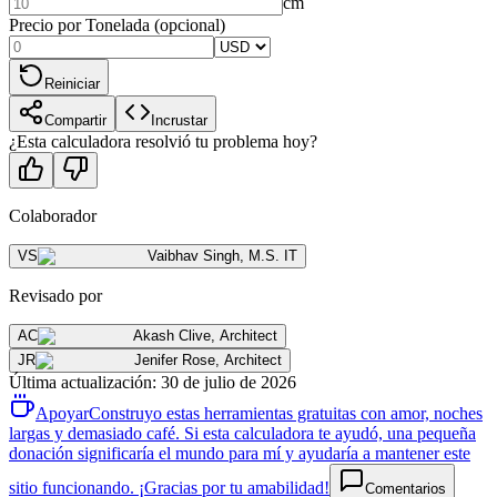
cm
Precio por Tonelada (opcional)
Reiniciar
Compartir
Incrustar
¿Esta calculadora resolvió tu problema hoy?
Colaborador
VS
Vaibhav Singh
,
M.S. IT
Revisado por
AC
Akash Clive
,
Architect
JR
Jenifer Rose
,
Architect
Última actualización
:
30 de julio de 2026
Apoyar
Construyo estas herramientas gratuitas con amor, noches
largas y demasiado café. Si esta calculadora te ayudó, una pequeña
donación significaría el mundo para mí y ayudaría a mantener este
sitio funcionando. ¡Gracias por tu amabilidad!
Comentarios