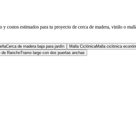
eto y costos estimados para tu proyecto de cerca de madera, vinilo o mall
ueña
Cerca de madera baja para jardín
Malla Ciclónica
Malla ciclónica econó
o de Rancho
Tramo largo con dos puertas anchas