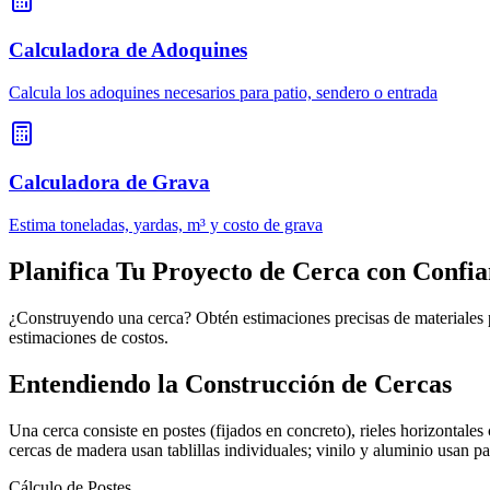
Calculadora de Adoquines
Calcula los adoquines necesarios para patio, sendero o entrada
Calculadora de Grava
Estima toneladas, yardas, m³ y costo de grava
Planifica Tu Proyecto de Cerca con Confi
¿Construyendo una cerca? Obtén estimaciones precisas de materiales par
estimaciones de costos.
Entendiendo la Construcción de Cercas
Una cerca consiste en postes (fijados en concreto), rieles horizontales
cercas de madera usan tablillas individuales; vinilo y aluminio usan pa
Cálculo de Postes