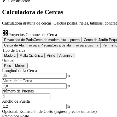
Construcción
Calculadora de Cercas
Calculadora gratuita de cercas. Calcula postes, rieles, tablillas, concr
Proyectos Comunes de Cerca
Privacidad de Patio
Cerca de madera alta + puerta
Cerca de Jardín Peq
Cerca de Aluminio para Piscina
Cerca de aluminio para piscina
Perímetr
Tipo de Cerca
Madera
Malla Ciclónica
Vinilo
Aluminio
Unidad
Pies
Metros
Longitud de la Cerca
m
Altura de la Cerca
m
Número de Puertas
Ancho de Puerta
m
Opcional: Estimación de Costo (ingrese precios unitarios)
Precio por Poste