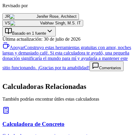
Revisado por
JR
Jenifer Rose
,
Architect
VS
Vaibhav Singh
,
M.S. IT
Basado en 1 fuente
Última actualización
:
30 de julio de 2026
Apoyar
Construyo estas herramientas gratuitas con amor, noches
largas y demasiado café. Si esta calculadora te ayudó, una pequeña
donación significaría el mundo para mí y ayudaría a mantener este
sitio funcionando. ¡Gracias por tu amabilidad!
Comentarios
Calculadoras Relacionadas
También podrías encontrar útiles estas calculadoras
Calculadora de Concreto