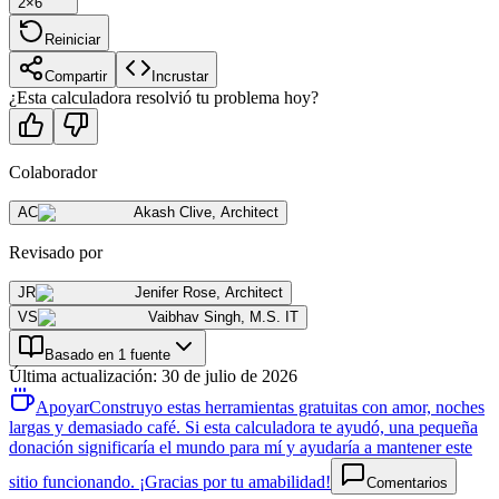
2×6
Reiniciar
Compartir
Incrustar
¿Esta calculadora resolvió tu problema hoy?
Colaborador
AC
Akash Clive
,
Architect
Revisado por
JR
Jenifer Rose
,
Architect
VS
Vaibhav Singh
,
M.S. IT
Basado en 1 fuente
Última actualización
:
30 de julio de 2026
Apoyar
Construyo estas herramientas gratuitas con amor, noches
largas y demasiado café. Si esta calculadora te ayudó, una pequeña
donación significaría el mundo para mí y ayudaría a mantener este
sitio funcionando. ¡Gracias por tu amabilidad!
Comentarios