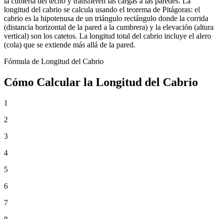
la cubierta del techo y transfieren las cargas a las paredes. La
longitud del cabrio se calcula usando el teorema de Pitágoras: el
cabrio es la hipotenusa de un triángulo rectángulo donde la corrida
(distancia horizontal de la pared a la cumbrera) y la elevación (altura
vertical) son los catetos. La longitud total del cabrio incluye el alero
(cola) que se extiende más allá de la pared.
Fórmula de Longitud del Cabrio
Cómo Calcular la Longitud del Cabrio
1
2
3
4
5
6
7