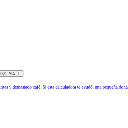
ingh
,
M.S. IT
rgas y demasiado café. Si esta calculadora te ayudó, una pequeña donac