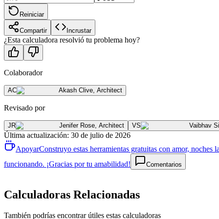
Reiniciar
Compartir
Incrustar
¿Esta calculadora resolvió tu problema hoy?
Colaborador
AC
Akash Clive
,
Architect
Revisado por
JR
Jenifer Rose
,
Architect
VS
Vaibhav S
Última actualización
:
30 de julio de 2026
Apoyar
Construyo estas herramientas gratuitas con amor, noches la
funcionando. ¡Gracias por tu amabilidad!
Comentarios
Calculadoras Relacionadas
También podrías encontrar útiles estas calculadoras