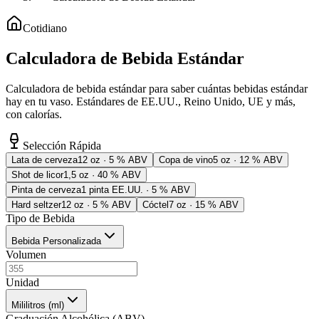
Cotidiano
Calculadora de Bebida Estándar
Calculadora de bebida estándar para saber cuántas bebidas estándar
hay en tu vaso. Estándares de EE.UU., Reino Unido, UE y más,
con calorías.
Selección Rápida
Lata de cerveza
12 oz · 5 % ABV
Copa de vino
5 oz · 12 % ABV
Shot de licor
1,5 oz · 40 % ABV
Pinta de cerveza
1 pinta EE.UU. · 5 % ABV
Hard seltzer
12 oz · 5 % ABV
Cóctel
7 oz · 15 % ABV
Tipo de Bebida
Bebida Personalizada
Volumen
Unidad
Mililitros (ml)
Graduación Alcohólica (ABV)