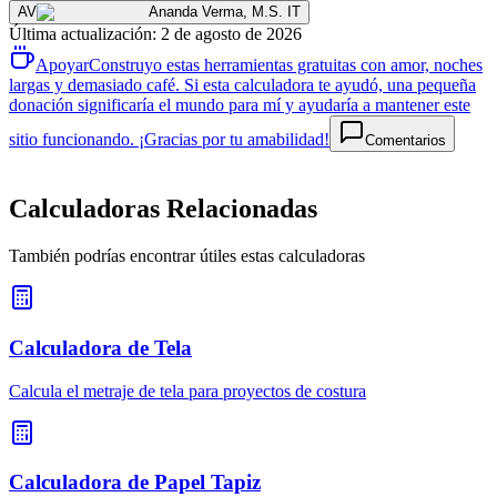
AV
Ananda Verma
,
M.S. IT
Última actualización
:
2 de agosto de 2026
Apoyar
Construyo estas herramientas gratuitas con amor, noches
largas y demasiado café. Si esta calculadora te ayudó, una pequeña
donación significaría el mundo para mí y ayudaría a mantener este
sitio funcionando. ¡Gracias por tu amabilidad!
Comentarios
Calculadoras Relacionadas
También podrías encontrar útiles estas calculadoras
Calculadora de Tela
Calcula el metraje de tela para proyectos de costura
Calculadora de Papel Tapiz