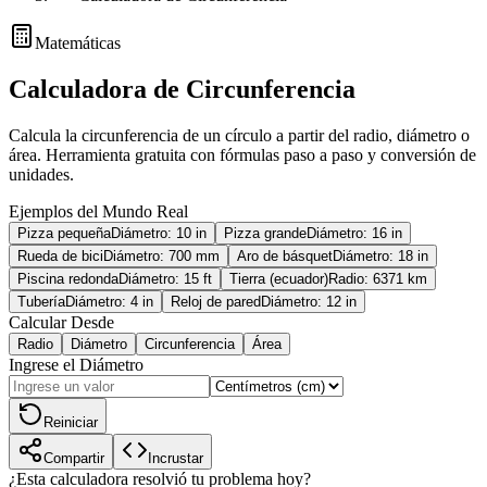
Matemáticas
Calculadora de Circunferencia
Calcula la circunferencia de un círculo a partir del radio, diámetro o
área. Herramienta gratuita con fórmulas paso a paso y conversión de
unidades.
Ejemplos del Mundo Real
Pizza pequeña
Diámetro: 10 in
Pizza grande
Diámetro: 16 in
Rueda de bici
Diámetro: 700 mm
Aro de básquet
Diámetro: 18 in
Piscina redonda
Diámetro: 15 ft
Tierra (ecuador)
Radio: 6371 km
Tubería
Diámetro: 4 in
Reloj de pared
Diámetro: 12 in
Calcular Desde
Radio
Diámetro
Circunferencia
Área
Ingrese el Diámetro
Reiniciar
Compartir
Incrustar
¿Esta calculadora resolvió tu problema hoy?