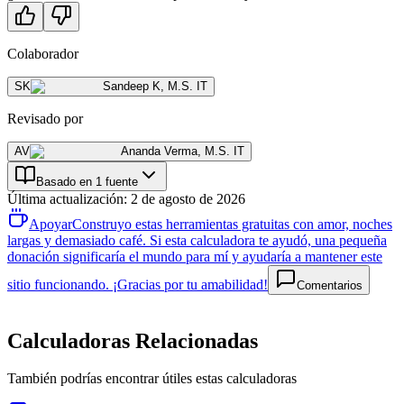
Colaborador
SK
Sandeep K
,
M.S. IT
Revisado por
AV
Ananda Verma
,
M.S. IT
Basado en 1 fuente
Última actualización
:
2 de agosto de 2026
Apoyar
Construyo estas herramientas gratuitas con amor, noches
largas y demasiado café. Si esta calculadora te ayudó, una pequeña
donación significaría el mundo para mí y ayudaría a mantener este
sitio funcionando. ¡Gracias por tu amabilidad!
Comentarios
Calculadoras Relacionadas
También podrías encontrar útiles estas calculadoras