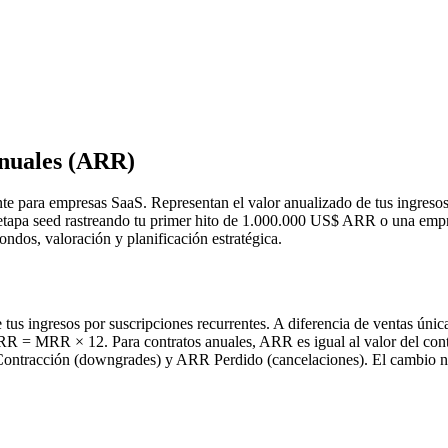
Anuales (ARR)
e para empresas SaaS. Representan el valor anualizado de tus ingresos
en etapa seed rastreando tu primer hito de 1.000.000 US$ ARR o una em
dos, valoración y planificación estratégica.
us ingresos por suscripciones recurrentes. A diferencia de ventas única
ARR = MRR × 12. Para contratos anuales, ARR es igual al valor del c
ntracción (downgrades) y ARR Perdido (cancelaciones). El cambio net