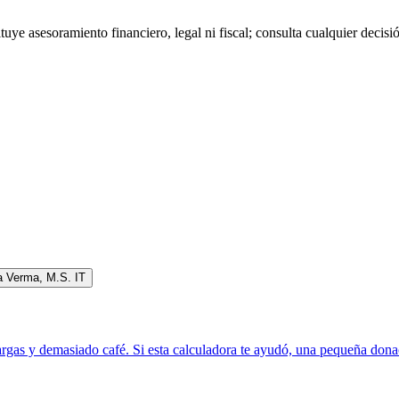
tuye asesoramiento financiero, legal ni fiscal; consulta cualquier decisi
a Verma
,
M.S. IT
rgas y demasiado café. Si esta calculadora te ayudó, una pequeña donac