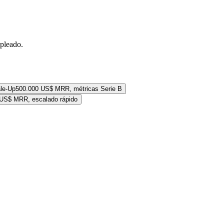
mpleado.
le-Up
500.000 US$ MRR, métricas Serie B
 US$ MRR, escalado rápido