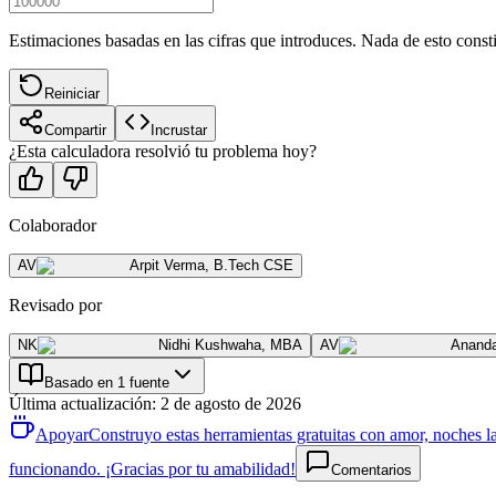
Estimaciones basadas en las cifras que introduces. Nada de esto consti
Reiniciar
Compartir
Incrustar
¿Esta calculadora resolvió tu problema hoy?
Colaborador
AV
Arpit Verma
,
B.Tech CSE
Revisado por
NK
Nidhi Kushwaha
,
MBA
AV
Anand
Basado en 1 fuente
Última actualización
:
2 de agosto de 2026
Apoyar
Construyo estas herramientas gratuitas con amor, noches la
funcionando. ¡Gracias por tu amabilidad!
Comentarios