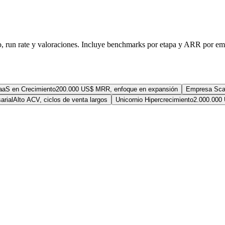
o, run rate y valoraciones. Incluye benchmarks por etapa y ARR por e
aaS en Crecimiento
200.000 US$ MRR, enfoque en expansión
Empresa Sca
rial
Alto ACV, ciclos de venta largos
Unicornio Hipercrecimiento
2.000.000