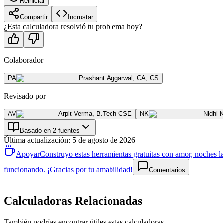
Reiniciar
Compartir
Incrustar
¿Esta calculadora resolvió tu problema hoy?
Colaborador
PA
Prashant Aggarwal
,
CA, CS
Revisado por
AV
Arpit Verma
,
B.Tech CSE
NK
Nidhi 
Basado en 2 fuentes
Última actualización
:
5 de agosto de 2026
Apoyar
Construyo estas herramientas gratuitas con amor, noches la
funcionando. ¡Gracias por tu amabilidad!
Comentarios
Calculadoras Relacionadas
También podrías encontrar útiles estas calculadoras