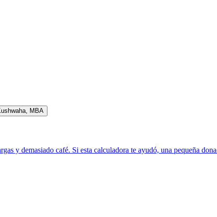
Kushwaha
,
MBA
rgas y demasiado café. Si esta calculadora te ayudó, una pequeña donac