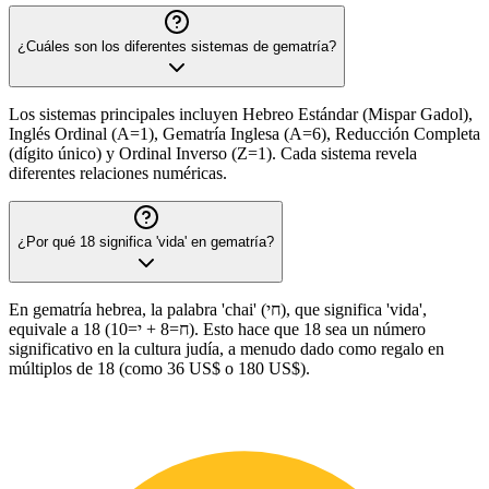
¿Cuáles son los diferentes sistemas de gematría?
Los sistemas principales incluyen Hebreo Estándar (Mispar Gadol),
Inglés Ordinal (A=1), Gematría Inglesa (A=6), Reducción Completa
(dígito único) y Ordinal Inverso (Z=1). Cada sistema revela
diferentes relaciones numéricas.
¿Por qué 18 significa 'vida' en gematría?
En gematría hebrea, la palabra 'chai' (חי), que significa 'vida',
equivale a 18 (ח=8 + י=10). Esto hace que 18 sea un número
significativo en la cultura judía, a menudo dado como regalo en
múltiplos de 18 (como 36 US$ o 180 US$).