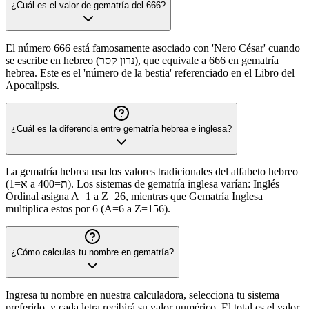
¿Cuál es el valor de gematría del 666?
El número 666 está famosamente asociado con 'Nero César' cuando
se escribe en hebreo (נרון קסר), que equivale a 666 en gematría
hebrea. Este es el 'número de la bestia' referenciado en el Libro del
Apocalipsis.
¿Cuál es la diferencia entre gematría hebrea e inglesa?
La gematría hebrea usa los valores tradicionales del alfabeto hebreo
(א=1 a ת=400). Los sistemas de gematría inglesa varían: Inglés
Ordinal asigna A=1 a Z=26, mientras que Gematría Inglesa
multiplica estos por 6 (A=6 a Z=156).
¿Cómo calculas tu nombre en gematría?
Ingresa tu nombre en nuestra calculadora, selecciona tu sistema
preferido, y cada letra recibirá su valor numérico. El total es el valor