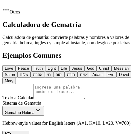
Otros
Calculadora de Gematría
Calculadora de gematría: convierte palabras y nombres a valores de
gematría hebrea, inglesa y simple al instante, con desglose por letras.
Ejemplos Comunes
Love
Peace
Truth
Light
Life
Jesus
God
Christ
Messiah
Satan
שלום
אהבה
חי
יהוה
תורה
אמת
Adam
Eve
David
Mary
Texto a Calcular
Sistema de Gematría
Gematría Hebrea
Hebrew-style values for English letters (A=1, K=10, L=20, V=700)