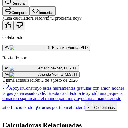
Reiniciar
Compartir
Incrustar
¿Esta calculadora resolvió tu problema hoy?
Colaborador
PV
Dr. Priyanka Verma
,
PhD
Revisado por
AS
Amar Shekhar
,
M.S. IT
AV
Ananda Verma
,
M.S. IT
Última actualización
:
2 de agosto de 2026
Apoyar
Construyo estas herramientas gratuitas con amor, noches
largas y demasiado café. Si esta calculadora te ayudó, una pequeña
donación significaría el mundo para mí y ayudaría a mantener este
sitio funcionando. ¡Gracias por tu amabilidad!
Comentarios
Calculadoras Relacionadas