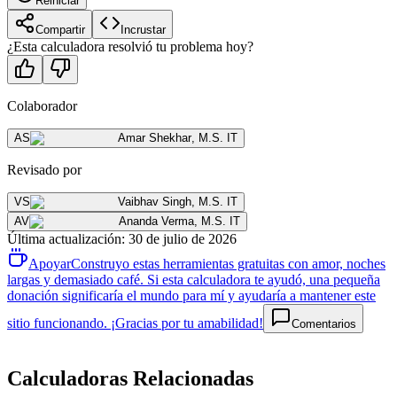
Reiniciar
Compartir
Incrustar
¿Esta calculadora resolvió tu problema hoy?
Colaborador
AS
Amar Shekhar
,
M.S. IT
Revisado por
VS
Vaibhav Singh
,
M.S. IT
AV
Ananda Verma
,
M.S. IT
Última actualización
:
30 de julio de 2026
Apoyar
Construyo estas herramientas gratuitas con amor, noches
largas y demasiado café. Si esta calculadora te ayudó, una pequeña
donación significaría el mundo para mí y ayudaría a mantener este
sitio funcionando. ¡Gracias por tu amabilidad!
Comentarios
Calculadoras Relacionadas