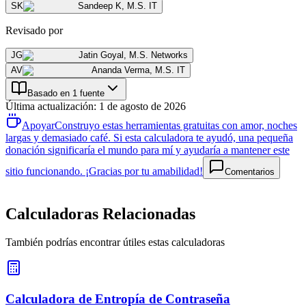
SK
Sandeep K
,
M.S. IT
Revisado por
JG
Jatin Goyal
,
M.S. Networks
AV
Ananda Verma
,
M.S. IT
Basado en 1 fuente
Última actualización
:
1 de agosto de 2026
Apoyar
Construyo estas herramientas gratuitas con amor, noches
largas y demasiado café. Si esta calculadora te ayudó, una pequeña
donación significaría el mundo para mí y ayudaría a mantener este
sitio funcionando. ¡Gracias por tu amabilidad!
Comentarios
Calculadoras Relacionadas
También podrías encontrar útiles estas calculadoras
Calculadora de Entropía de Contraseña