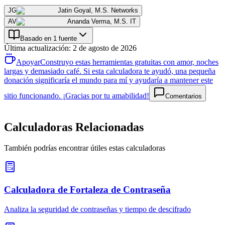
JG
Jatin Goyal
,
M.S. Networks
AV
Ananda Verma
,
M.S. IT
Basado en 1 fuente
Última actualización
:
2 de agosto de 2026
Apoyar
Construyo estas herramientas gratuitas con amor, noches
largas y demasiado café. Si esta calculadora te ayudó, una pequeña
donación significaría el mundo para mí y ayudaría a mantener este
sitio funcionando. ¡Gracias por tu amabilidad!
Comentarios
Calculadoras Relacionadas
También podrías encontrar útiles estas calculadoras
Calculadora de Fortaleza de Contraseña
Analiza la seguridad de contraseñas y tiempo de descifrado