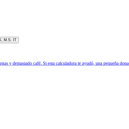
K
,
M.S. IT
rgas y demasiado café. Si esta calculadora te ayudó, una pequeña donac