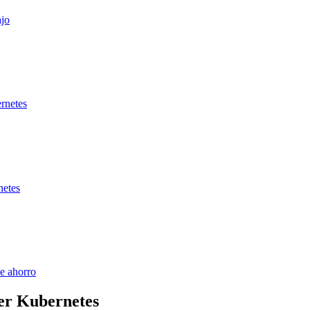
ajo
rnetes
netes
de ahorro
er Kubernetes