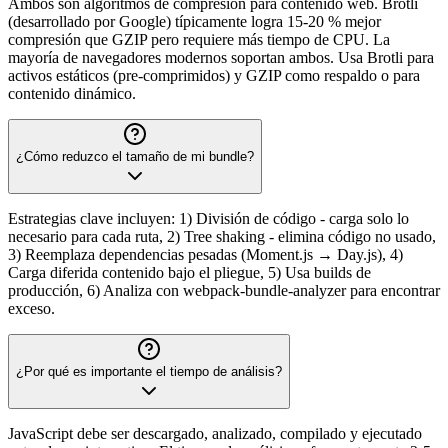
Ambos son algoritmos de compresión para contenido web. Brotli
(desarrollado por Google) típicamente logra 15-20 % mejor
compresión que GZIP pero requiere más tiempo de CPU. La
mayoría de navegadores modernos soportan ambos. Usa Brotli para
activos estáticos (pre-comprimidos) y GZIP como respaldo o para
contenido dinámico.
¿Cómo reduzco el tamaño de mi bundle?
Estrategias clave incluyen: 1) División de código - carga solo lo
necesario para cada ruta, 2) Tree shaking - elimina código no usado,
3) Reemplaza dependencias pesadas (Moment.js → Day.js), 4)
Carga diferida contenido bajo el pliegue, 5) Usa builds de
producción, 6) Analiza con webpack-bundle-analyzer para encontrar
exceso.
¿Por qué es importante el tiempo de análisis?
JavaScript debe ser descargado, analizado, compilado y ejecutado