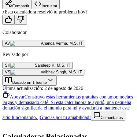
Compartir
Incrustar
¿Esta calculadora resolvió tu problema hoy?
Colaborador
AV
Ananda Verma
,
M.S. IT
Revisado por
SK
Sandeep K
,
M.S. IT
VS
Vaibhav Singh
,
M.S. IT
Basado en 1 fuente
Última actualización
:
2 de agosto de 2026
Apoyar
Construyo estas herramientas gratuitas con amor, noches
largas y demasiado café. Si esta calculadora te ayudó, una pequeña
donación significaría el mundo para mí y ayudaría a mantener este
sitio funcionando. ¡Gracias por tu amabilidad!
Comentarios
Calculadoras Relacionadas