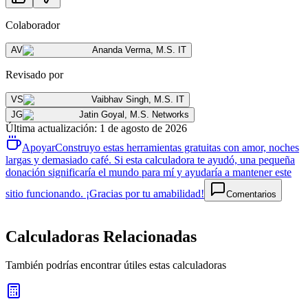
Colaborador
AV
Ananda Verma
,
M.S. IT
Revisado por
VS
Vaibhav Singh
,
M.S. IT
JG
Jatin Goyal
,
M.S. Networks
Última actualización
:
1 de agosto de 2026
Apoyar
Construyo estas herramientas gratuitas con amor, noches
largas y demasiado café. Si esta calculadora te ayudó, una pequeña
donación significaría el mundo para mí y ayudaría a mantener este
sitio funcionando. ¡Gracias por tu amabilidad!
Comentarios
Calculadoras Relacionadas
También podrías encontrar útiles estas calculadoras