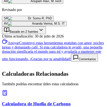
AR
Anupam Ravi
,
M.Tech
Revisado por
SR
Dr. Somu R
,
PhD
AV
Ananda Verma
,
M.S. IT
Basado en 2 fuentes
Última actualización
:
30 de julio de 2026
Apoyar
Construyo estas herramientas gratuitas con amor, noches
largas y demasiado café. Si esta calculadora te ayudó, una pequeña
donación significaría el mundo para mí y ayudaría a mantener este
sitio funcionando. ¡Gracias por tu amabilidad!
Comentarios
Calculadoras Relacionadas
También podrías encontrar útiles estas calculadoras
Calculadora de Huella de Carbono