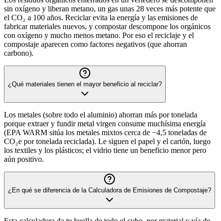
sin oxígeno y liberan metano, un gas unas 28 veces más potente que
el CO₂ a 100 años. Reciclar evita la energía y las emisiones de
fabricar materiales nuevos, y compostar descompone los orgánicos
con oxígeno y mucho menos metano. Por eso el reciclaje y el
compostaje aparecen como factores negativos (que ahorran
carbono).
¿Qué materiales tienen el mayor beneficio al reciclar?
Los metales (sobre todo el aluminio) ahorran más por tonelada
porque extraer y fundir metal virgen consume muchísima energía
(EPA WARM sitúa los metales mixtos cerca de −4,5 toneladas de
CO₂e por tonelada reciclada). Le siguen el papel y el cartón, luego
los textiles y los plásticos; el vidrio tiene un beneficio menor pero
aún positivo.
¿En qué se diferencia de la Calculadora de Emisiones de Compostaje?
Esta calculadora da tu huella de todo el cubo, por material y vía de