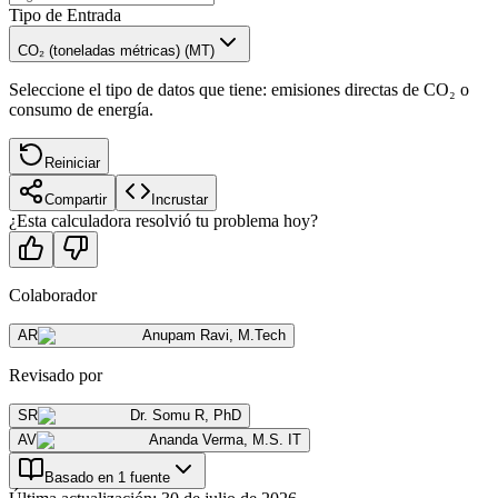
Tipo de Entrada
CO₂ (toneladas métricas) (MT)
Seleccione el tipo de datos que tiene: emisiones directas de CO₂ o
consumo de energía.
Reiniciar
Compartir
Incrustar
¿Esta calculadora resolvió tu problema hoy?
Colaborador
AR
Anupam Ravi
,
M.Tech
Revisado por
SR
Dr. Somu R
,
PhD
AV
Ananda Verma
,
M.S. IT
Basado en 1 fuente