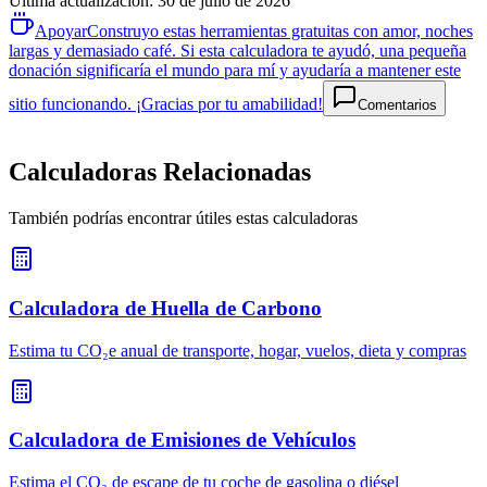
Última actualización
:
30 de julio de 2026
Apoyar
Construyo estas herramientas gratuitas con amor, noches
largas y demasiado café. Si esta calculadora te ayudó, una pequeña
donación significaría el mundo para mí y ayudaría a mantener este
sitio funcionando. ¡Gracias por tu amabilidad!
Comentarios
Calculadoras Relacionadas
También podrías encontrar útiles estas calculadoras
Calculadora de Huella de Carbono
Estima tu CO₂e anual de transporte, hogar, vuelos, dieta y compras
Calculadora de Emisiones de Vehículos
Estima el CO₂ de escape de tu coche de gasolina o diésel