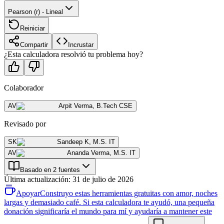
Pearson (r) - Lineal
Reiniciar
Compartir
Incrustar
¿Esta calculadora resolvió tu problema hoy?
Colaborador
AV
Arpit Verma
,
B.Tech CSE
Revisado por
SK
Sandeep K
,
M.S. IT
AV
Ananda Verma
,
M.S. IT
Basado en 2 fuentes
Última actualización
:
31 de julio de 2026
Apoyar
Construyo estas herramientas gratuitas con amor, noches
largas y demasiado café. Si esta calculadora te ayudó, una pequeña
donación significaría el mundo para mí y ayudaría a mantener este