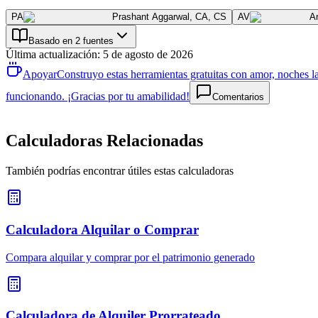
PA
Prashant Aggarwal
,
CA, CS
AV
A
Basado en 2 fuentes
Última actualización
:
5 de agosto de 2026
Apoyar
Construyo estas herramientas gratuitas con amor, noches la
funcionando. ¡Gracias por tu amabilidad!
Comentarios
Calculadoras Relacionadas
También podrías encontrar útiles estas calculadoras
Calculadora Alquilar o Comprar
Compara alquilar y comprar por el patrimonio generado
Calculadora de Alquiler Prorrateado