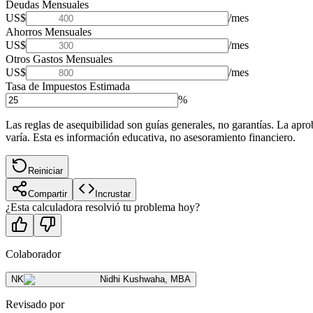
Deudas Mensuales
US$
/mes
Ahorros Mensuales
US$
/mes
Otros Gastos Mensuales
US$
/mes
Tasa de Impuestos Estimada
%
Las reglas de asequibilidad son guías generales, no garantías. La apro
varía. Esta es información educativa, no asesoramiento financiero.
Reiniciar
Compartir
Incrustar
¿Esta calculadora resolvió tu problema hoy?
Colaborador
NK
Nidhi Kushwaha
,
MBA
Revisado por