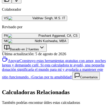
Colaborador
VS
Vaibhav Singh
,
M.S. IT
Revisado por
PA
Prashant Aggarwal
,
CA, CS
NK
Nidhi Kushwaha
,
MBA
Basado en 2 fuentes
Última actualización
:
5 de agosto de 2026
Apoyar
Construyo estas herramientas gratuitas con amor, noches
largas y demasiado café. Si esta calculadora te ayudó, una pequeña
donación significaría el mundo para mí y ayudaría a mantener este
sitio funcionando. ¡Gracias por tu amabilidad!
Comentarios
Calculadoras Relacionadas
También podrías encontrar útiles estas calculadoras