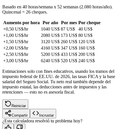
Basado en 40 horas/semana x 52 semanas (2.080 horas/año).
Quincenal = 26 cheques.
Aumento por hora
Por año
Por mes
Por cheque
+0,50 US$/hr
1040 US$
87 US$
40 US$
+1,00 US$/hr
2080 US$
173 US$
80 US$
+1,50 US$/hr
3120 US$
260 US$
120 US$
+2,00 US$/hr
4160 US$
347 US$
160 US$
+2,50 US$/hr
5200 US$
433 US$
200 US$
+3,00 US$/hr
6240 US$
520 US$
240 US$
Estimaciones solo con fines educativos, usando los tramos del
impuesto federal de EE.UU. de 2026, las tasas FICA y la base
salarial del Seguro Social. Tu neto real también depende del
impuesto estatal, las deducciones antes de impuestos y las
retenciones — esto no es asesoría fiscal.
Reiniciar
Compartir
Incrustar
¿Esta calculadora resolvió tu problema hoy?