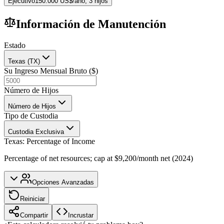
Ejecutivo
150.000 US$/año, 3 hijos
Información de Manutención
Estado
Texas (TX)
Su Ingreso Mensual Bruto ($)
Número de Hijos
Número de Hijos
Tipo de Custodia
Custodia Exclusiva
Texas
:
Percentage of Income
Percentage of net resources; cap at $9,200/month net (2024)
Opciones Avanzadas
Reiniciar
Compartir
Incrustar