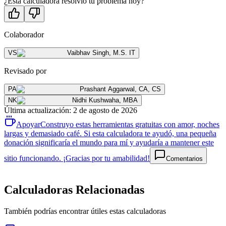
¿Esta calculadora resolvió tu problema hoy?
Colaborador
VS
Vaibhav Singh
,
M.S. IT
Revisado por
PA
Prashant Aggarwal
,
CA, CS
NK
Nidhi Kushwaha
,
MBA
Última actualización
:
2 de agosto de 2026
Apoyar
Construyo estas herramientas gratuitas con amor, noches
largas y demasiado café. Si esta calculadora te ayudó, una pequeña
donación significaría el mundo para mí y ayudaría a mantener este
sitio funcionando. ¡Gracias por tu amabilidad!
Comentarios
Calculadoras Relacionadas
También podrías encontrar útiles estas calculadoras