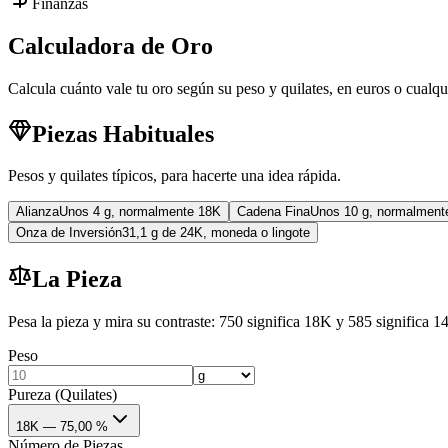
Finanzas
Calculadora de Oro
Calcula cuánto vale tu oro según su peso y quilates, en euros o cual
Piezas Habituales
Pesos y quilates típicos, para hacerte una idea rápida.
Alianza
Unos 4 g, normalmente 18K
Cadena Fina
Unos 10 g, normalment
Onza de Inversión
31,1 g de 24K, moneda o lingote
La Pieza
Pesa la pieza y mira su contraste: 750 significa 18K y 585 significa 1
Peso
Pureza (Quilates)
18K — 75,00 %
Número de Piezas