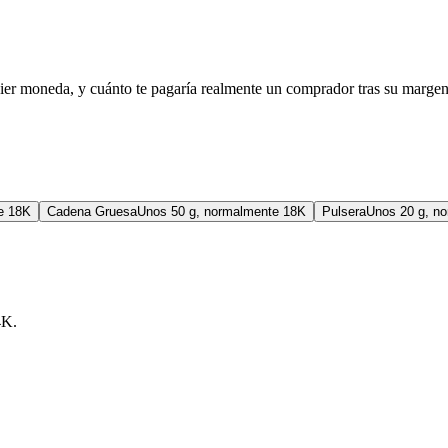
quier moneda, y cuánto te pagaría realmente un comprador tras su margen
e 18K
Cadena Gruesa
Unos 50 g, normalmente 18K
Pulsera
Unos 20 g, n
4K.