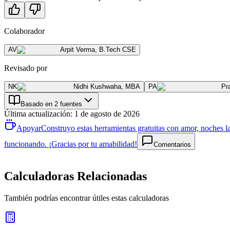
Colaborador
AV
Arpit Verma
,
B.Tech CSE
Revisado por
NK
Nidhi Kushwaha
,
MBA
PA
Pr
Basado en 2 fuentes
Última actualización
:
1 de agosto de 2026
Apoyar
Construyo estas herramientas gratuitas con amor, noches la
funcionando. ¡Gracias por tu amabilidad!
Comentarios
Calculadoras Relacionadas
También podrías encontrar útiles estas calculadoras