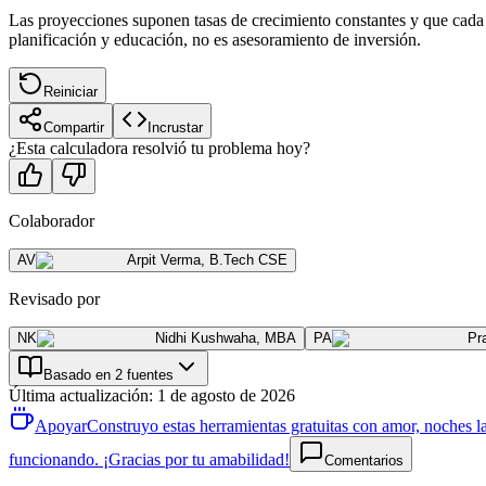
Las proyecciones suponen tasas de crecimiento constantes y que cada d
planificación y educación, no es asesoramiento de inversión.
Reiniciar
Compartir
Incrustar
¿Esta calculadora resolvió tu problema hoy?
Colaborador
AV
Arpit Verma
,
B.Tech CSE
Revisado por
NK
Nidhi Kushwaha
,
MBA
PA
Pr
Basado en 2 fuentes
Última actualización
:
1 de agosto de 2026
Apoyar
Construyo estas herramientas gratuitas con amor, noches la
funcionando. ¡Gracias por tu amabilidad!
Comentarios