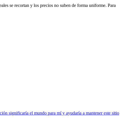
eales se recortan y los precios no suben de forma uniforme. Para
ión significaría el mundo para mí y ayudaría a mantener este sitio