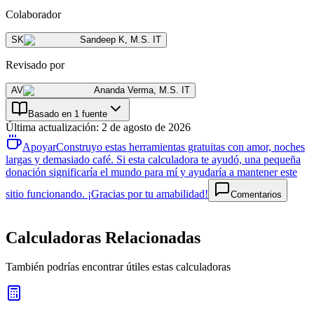
Colaborador
SK
Sandeep K
,
M.S. IT
Revisado por
AV
Ananda Verma
,
M.S. IT
Basado en 1 fuente
Última actualización
:
2 de agosto de 2026
Apoyar
Construyo estas herramientas gratuitas con amor, noches
largas y demasiado café. Si esta calculadora te ayudó, una pequeña
donación significaría el mundo para mí y ayudaría a mantener este
sitio funcionando. ¡Gracias por tu amabilidad!
Comentarios
Calculadoras Relacionadas
También podrías encontrar útiles estas calculadoras