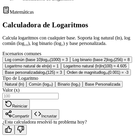
Matemáticas
Calculadora de Logaritmos
Calcula logaritmos con cualquier base. Soporta log natural (ln), log
común (log₁₀), log binario (log₂) y base personalizada.
Escenarios comunes
Log común (base 10)
log₁₀(1000) = 3
Log binario (base 2)
log₂(256) = 8
Logaritmo natural de e
ln(e) = 1
Logaritmo natural (ln)
ln(100) ≈ 4.605
Base personalizada
log₅(125) = 3
Orden de magnitud
log₁₀(0.001) = -3
Tipo de Logaritmo
Natural (ln)
Común (log₁₀)
Binario (log₂)
Base Personalizada
Valor (x)
Reiniciar
Compartir
Incrustar
¿Esta calculadora resolvió tu problema hoy?